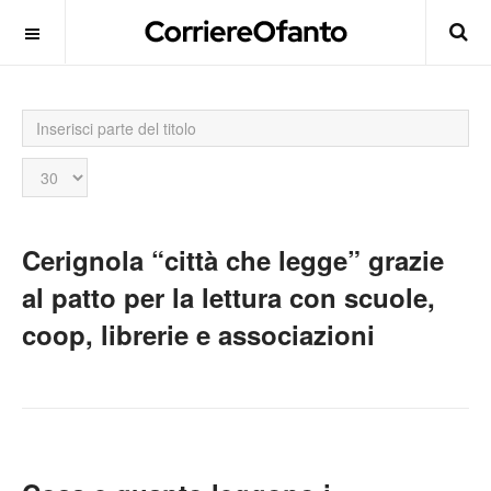
Inserisci
parte
del
Visualizza
titolo
n.
Cerignola “città che legge” grazie
al patto per la lettura con scuole,
coop, librerie e associazioni