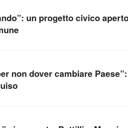
do”: un progetto civico aperto
omune
per non dover cambiare Paese”:
luiso