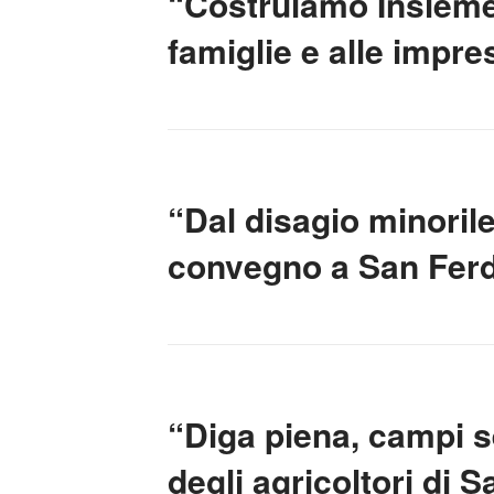
“Costruiamo Insieme”
famiglie e alle impre
“Dal disagio minorile 
convegno a San Ferd
“Diga piena, campi s
degli agricoltori di 