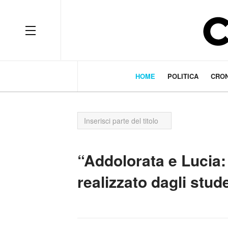
HOME
POLITICA
CRO
Inserisci
parte
del
titolo
“Addolorata e Lucia:
realizzato dagli stud