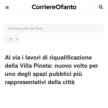
Inserisci
parte
del
Visualizza
titolo
n.
Al via i lavori di riqualificazione
della Villa Pineta: nuovo volto per
uno degli spazi pubblici più
rappresentativi della città