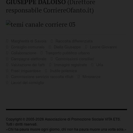
GIUSEPPE DALOISO
(Direttore
responsabile CorriereOfanto.it)
Margherita di Savoia
Raccolta differenziata
Consiglio comunale
Diella Giuseppe
Leone Giovanni
Collaborazione
Trasporto pubblico urbano
Campagna elettorale
Commissioni consiliari
Valutazione dei fatti
Immagini registrate
Urla
Frasi irriguardose
Inutile polemica
Commissione servizio raccolta rifiuti
Minoranze
Lavori del consiglio
Copyright © 2005-2026 Associazione di Promozione Sociale VITA ETS.
Tutti i diritti riservati.
«Chi ha paura muore ogni giorno, chi non ha paura muore una volta sola.»