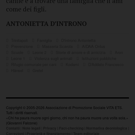
canile e a trovare una famiglia che li ami
come dei figli.
ANTONIETTA D’INTRONO
Trinitapoli
Famiglia
D'Introno Antonietta
Prevenzione
Masseria Scarola
AIDAA Onlus
Scuole
Leone 2
Storie di amore e di amicizia
Aron
Leone 1
Violenza sugli animali
Istituzioni pubbliche
Rifugio comunale per cani
Kodami
D'Addato Francesco
Hänsel
Gretel
Copyright © 2005-2026 Associazione di Promozione Sociale VITA ETS.
Tutti i diritti riservati.
«Chi ha paura muore ogni giorno, chi non ha paura muore una volta sola.»
(Giovanni Falcone)
Contatti
|
Note legali
|
Privacy
|
Fact-checking
|
Normativa deontologica
|
Correzioni
|
Proprietà e finanziamento
|
Team editoriale