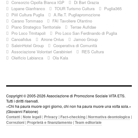
Consorzio Cipolla Bianca IGP
Di Bari Grazia
Lopane Gianfranco
TOUR Turismo Cultura
Puglia365
Piiil Cultura Puglia
A.Re.T. Pugliapromozione
Carano Tommaso
FAI Tavoliere Ofantino
Piano Strategico Territoriale
Terrae Aufidae
Pro Loco Trinitapoli
Pro Loco San Ferdinando di Puglia
Canoafidus
Airone Onlus
Jamoo Group
SaleinHotel Group
Cooperativa di Comunità
Associazione Volontari Carabinieri
RES Cultura
Oleificio Labianca
Ola Kala
Copyright © 2005-2026 Associazione di Promozione Sociale VITA ETS.
Tutti i diritti riservati.
«Chi ha paura muore ogni giorno, chi non ha paura muore una volta sola.»
(Giovanni Falcone)
Contatti
|
Note legali
|
Privacy
|
Fact-checking
|
Normativa deontologica
|
Correzioni
|
Proprietà e finanziamento
|
Team editoriale