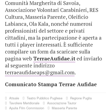
Comunità Margherita di Savoia,
Associazione Volontari Carabinieri, RES
Cultura, Masseria Parente, Oleificio
Labianca, Ola Kala, nonché numerosi
professionisti del settore e privati
cittadini, ma la partecipazione è aperta a
tutti i player interessati. È sufficiente
compilare un form da scaricare sulla
pagina web
TerraeAufidae.it
ed inviarlo
al seguente indirizzo
terraeaufidaeaps@gmail.com
.
Comunicato Stampa Terrae Aufidae
Atisale
Teatro Pubblico Pugliese
Regione Puglia
Tavoliere Meridionale
Associazione Tautor
Apulia Film Commission
Masseria Parente