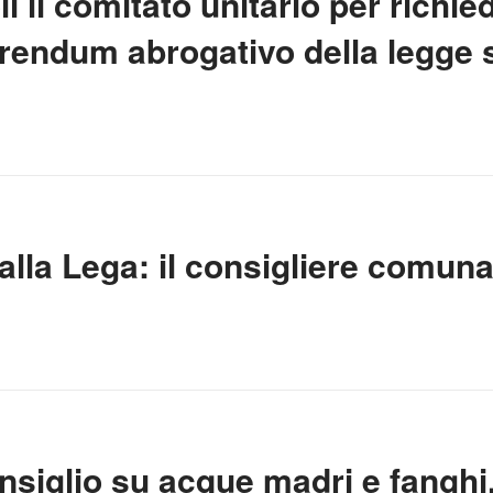
li il comitato unitario per richie
eferendum abrogativo della legge
lla Lega: il consigliere comunal
nsiglio su acque madri e fanghi,