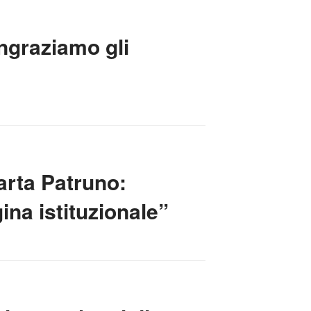
ngraziamo gli
Marta Patruno:
ina istituzionale”