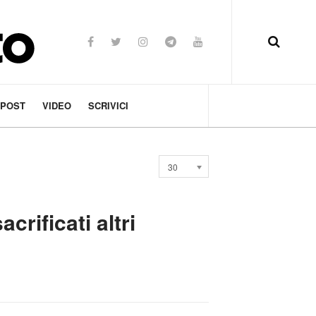
 POST
VIDEO
SCRIVICI
Visualizza
30
n.
crificati altri