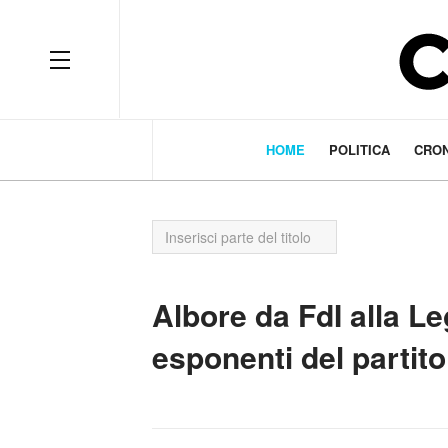
HOME
POLITICA
CRO
Inserisci
parte
del
titolo
Albore da FdI alla Leg
esponenti del partito 