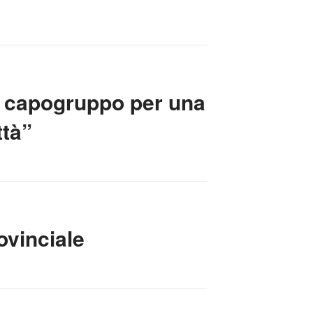
di capogruppo per una
ttà”
vinciale