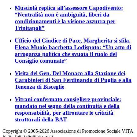
Musciolà replica all’assessore Capodivento:
“Neutralità non è ambiguità, liberi da
condizionamenti è la visione azzurra per
Trinitapoli”
Ufficio del Giudice di Pace, Margherita si sfila.
Elena Muoio bacchetta Lodispoto: “Un atto di
arroganza politica che svuota il ruolo del
Consiglio comunale”
Visita del Gen. Del Monaco alla Stazione dei
Carabinieri di San Ferdinando di Puglia e alla
Tenenza di Bisceglie
Vitrani confermato consigliere provinciale:
mandato nel segno della continuità e della
responsabilità, per affrontare le criticità
strutturali della BAT
Copyright © 2005-2026 Associazione di Promozione Sociale VITA
ETS. Tutti i diritti riservati.