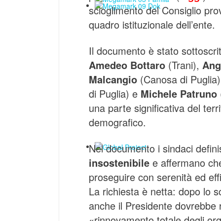
scioglimento del Consiglio prov
quadro istituzionale dell’ente.
Il documento è stato sottoscri
Amedeo Bottaro
(Trani),
Ang
Malcangio
(Canosa di Puglia
di Puglia) e
Michele Patruno
una parte significativa del terr
demografico.
Nel documento i sindaci defin
insostenibile
e affermano che
proseguire con serenità ed effi
La richiesta è netta: dopo lo s
anche il Presidente dovrebbe 
«rinnovamento totale degli org