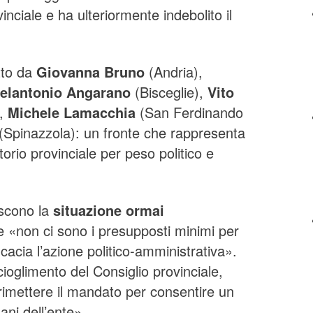
inciale e ha ulteriormente indebolito il
tto da
Giovanna Bruno
(Andria),
elantonio Angarano
(Bisceglie),
Vito
),
Michele Lamacchia
(San Ferdinando
(Spinazzola): un fronte che rappresenta
itorio provinciale per peso politico e
iscono la
situazione ormai
 «non ci sono i presupposti minimi per
cacia l’azione politico-amministrativa».
cioglimento del Consiglio provinciale,
rimettere il mandato per consentire un
ani dell’ente».