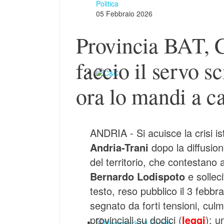
Politica
05 Febbraio 2026
Provincia BAT, C
faccio il servo s
ora lo mandi a c
ANDRIA - Si acuisce la crisi is
Andria-Trani
dopo la diffusio
del territorio, che contestano
Bernardo Lodispoto
e solleci
testo, reso pubblico il 3 febbr
segnato da forti tensioni, culmi
provinciali su dodici (
leggi
): u