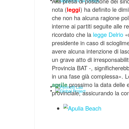
Alla presa di posizione dei sin
nota (
leggi
) ha definito le dim
che non ha alcuna ragione polit
interne ai partiti seguite alle r
ricordato che la
legge Delrio
«n
presidente in caso di scioglime
avere alcuna intenzione di las
un grave atto di irresponsabilit
Provincia BAT -, significhereb
in una fase già complessa». Lo
aprile
prossimo la data delle el
provinciale, assicurando la cont