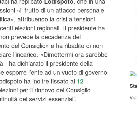
daci ha replicato
Lodispoto
, che in una
issioni «il frutto di un attacco personale
ica», attribuendo la crisi a tensioni
ecenti elezioni regionali. Il presidente ha
on prevede la decadenza del
nto del Consiglio» e ha ribadito di non
ciare l’incarico. «Dimettermi ora sarebbe
à - ha dichiarato il presidente della
be esporre l’ente ad un vuoto di governo
dispoto ha inoltre fissato al
12
Sta
ezioni per il rinnovo del Consiglio
inuità dei servizi essenziali.
Visi