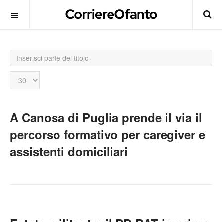
Inserisci
parte
del
Visualizza
titolo
n.
A Canosa di Puglia prende il via il
percorso formativo per caregiver e
assistenti domiciliari