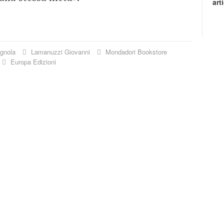
art
ignola
Lamanuzzi Giovanni
Mondadori Bookstore
Europa Edizioni