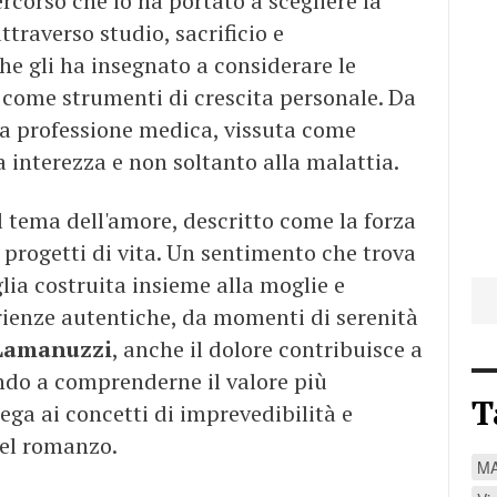
ercorso che lo ha portato a scegliere la
traverso studio, sacrificio e
e gli ha insegnato a considerare le
 come strumenti di crescita personale. Da
la professione medica, vissuta come
a interezza e non soltanto alla malattia.
 tema dell'amore, descritto come la forza
i progetti di vita. Un sentimento che trova
lia costruita insieme alla moglie e
rienze autentiche, da momenti di serenità
Lamanuzzi
, anche il dolore contribuisce a
ando a comprenderne il valore più
T
lega ai concetti di imprevedibilità e
del romanzo.
M