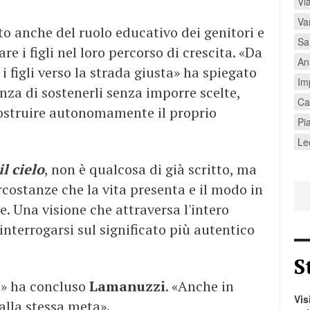
Vi
Var
ato anche del ruolo educativo dei genitori e
Sa
 i figli nel loro percorso di crescita. «Da
An
 i figli verso la strada giusta» ha spiegato
Im
nza di sostenerli senza imporre scelte,
Ca
 costruire autonomamente il proprio
Pi
Le
il cielo
, non è qualcosa di già scritto, ma
circostanze che la vita presenta e il modo in
e. Una visione che attraversa l'intero
 interrogarsi sul significato più autentico
S
o» ha concluso
Lamanuzzi
. «Anche in
Vis
alla stessa meta».