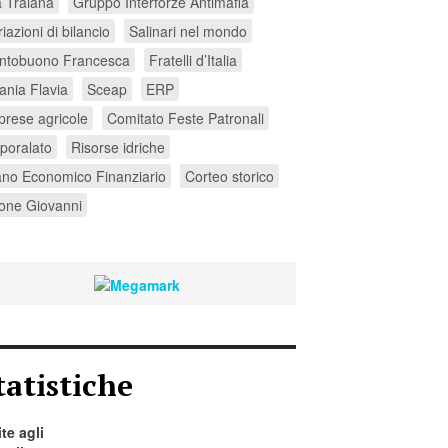
a Traiana
Gruppo Interforze Antimafia
iazioni di bilancio
Salinari nel mondo
ntobuono Francesca
Fratelli d’Italia
ania Flavia
Sceap
ERP
prese agricole
Comitato Feste Patronali
poralato
Risorse idriche
ano Economico Finanziario
Corteo storico
one Giovanni
tatistiche
ite agli