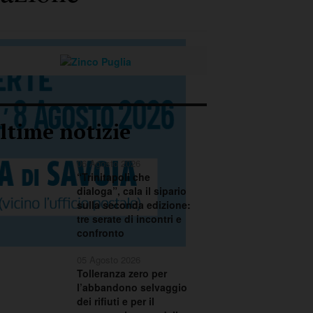
ltime notizie
06 Agosto 2026
“Trinitapoli che
dialoga”, cala il sipario
sulla seconda edizione:
tre serate di incontri e
confronto
05 Agosto 2026
Tolleranza zero per
l’abbandono selvaggio
dei rifiuti e per il