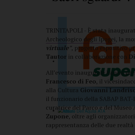
TRINITAPOLI - È stata inaugurata
Archeologico degli Ipogei
, la m
virtuale
”
, progetto espositivo p
Tautor
in collaborazione con
D
All’evento inaugurale hanno pres
Francesco di Feo
, il vicesinda
alla Cultura
Giovanni Landris
il funzionario della SABAP BAT-
curatrice del Parco e del Museo 
Zupone
, oltre agli organizzator
rappresentanza delle due realtà 