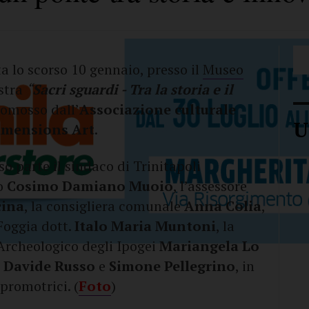
 lo scorso 10 gennaio, presso il
Museo
ostra
“
Sacri sguardi - Tra la storia e il
romosso dall’
Associazione culturale
U
imensions Art
.
o parte il sindaco di Trinitapoli
co
Cosimo Damiano Muoio
, l’assessore
cina
, la consigliera comunale
Anna Colia
,
Foggia dott.
Italo Maria Muntoni
, la
Archeologico degli Ipogei
Mariangela Lo
i
Davide Russo
e
Simone Pellegrino
, in
promotrici. (
Foto
)