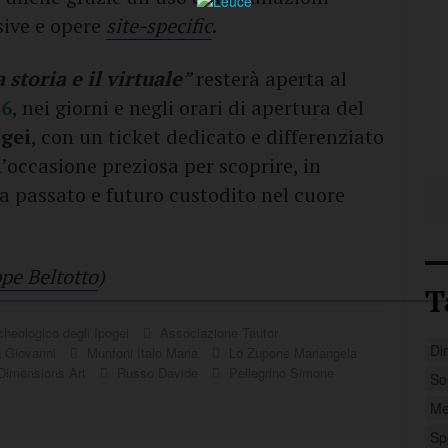
sive e opere
site-specific
.
a storia e il virtuale
”
resterà aperta al
26
, nei giorni e negli orari di apertura del
gei
, con un ticket dedicato e differenziato
n’occasione preziosa per scoprire, in
ra passato e futuro custodito nel cuore
pe Beltotto
)
T
heologico degli Ipogei
Associazione Tautor
Di
a Giovanni
Muntoni Italo Maria
Lo Zupone Mariangela
imensions Art
Russo Davide
Pellegrino Simone
So
Me
Sp