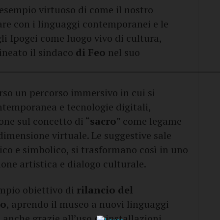
sempio virtuoso di come il nostro
are con i linguaggi contemporanei e le
li Ipogei come luogo vivo di cultura,
lineato il sindaco
di Feo
nel suo
erso un percorso immersivo in cui si
ntemporanea e tecnologie digitali,
ione sul concetto di “
sacro
” come legame
imensione virtuale. Le suggestive sale
rico e simbolico, si trasformano così in uno
ne artistica e dialogo culturale.
ampio obiettivo di
rilancio del
no
, aprendo il museo a nuovi linguaggi
, anche grazie all’uso di installazioni