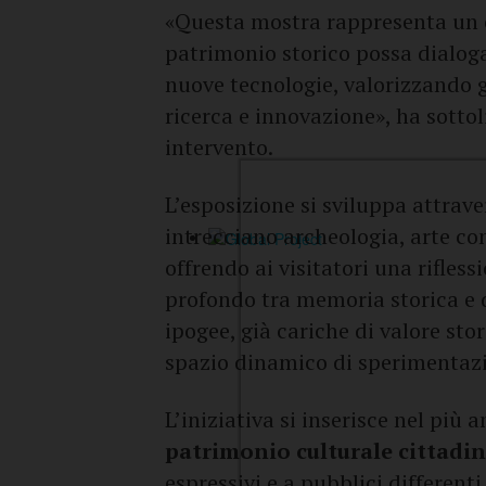
«Questa mostra rappresenta un e
patrimonio storico possa dialog
nuove tecnologie, valorizzando g
ricerca e innovazione», ha sotto
intervento.
L’esposizione si sviluppa attrav
intrecciano archeologia, arte co
offrendo ai visitatori una rifless
profondo tra memoria storica e d
ipogee, già cariche di valore sto
spazio dinamico di sperimentazio
L’iniziativa si inserisce nel più 
patrimonio culturale cittadi
espressivi e a pubblici differenti