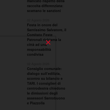
mancato rispetto della
raccolta differenziata:
scattano le sanzioni
02 Agosto 2026
Festa in onore del
Santissimo Salvatore, il
Comitato Feste
×
Patronali richiama la
città ad una
responsabilità
condivisa
02 Agosto 2026
Consiglio comunale:
dialogo sull’edilizia,
scontro su bilancio e
TARI. I consiglieri di
centrodestra chiedono
le dimissioni degli
assessori Santobuono
e Piazzolla