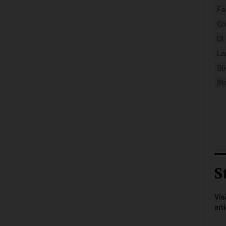
Fa
Co
Di
La
Sb
St
S
Vis
art