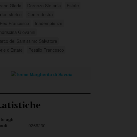
rano Giada
Doronzo Stefania
Estate
rteo storico
Centrodestra
 Feo Francesco
Inadempienze
ndriscina Giovanni
arco del Santissimo Salvatore
orie d’Estate
Pestillo Francesco
tatistiche
ite agli
icoli
9266230