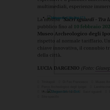
multimediali, esperienze immer
La mostra
“
Sacri sguardi - Tra l
pubblico fino al
10 febbraio 20
Museo Archeologico degli
Ipo
rispetto al normale tariffario. U
chiave innovativa, il connubio t
della città.
LUCIA DARGENIO
(Foto:
Giusep
Trinitapoli
Di Feo Francesco
Museo Arc
Parco Archeologico degli Ipogei
Landriscin
Muoio Cosimo Damiano
Sacri sguardi
D
Site-specific