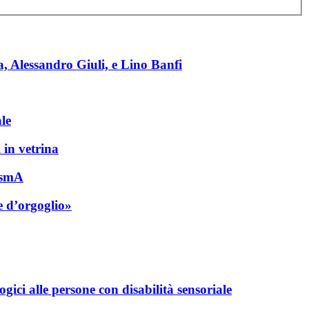
a, Alessandro Giuli, e Lino Banfi
le
 in vetrina
rismA
e d’orgoglio»
gici alle persone con disabilità sensoriale