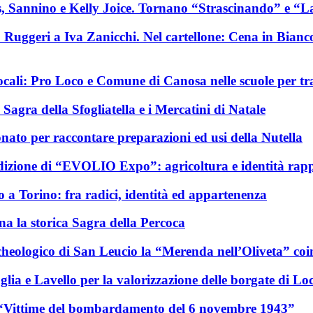
, Sannino e Kelly Joice. Tornano “Strascinando” e “L
o Ruggeri a Iva Zanicchi. Nel cartellone: Cena in Bianc
ocali: Pro Loco e Comune di Canosa nelle scuole per tr
agra della Sfogliatella e i Mercatini di Natale
onato per raccontare preparazioni ed usi della Nutella
dizione di “EVOLIO Expo”: agricoltura e identità rappr
o a Torino: fra radici, identità ed appartenenza
rna la storica Sagra della Percoca
heologico di San Leucio la “Merenda nell’Oliveta” coi
glia e Lavello per la valorizzazione delle borgate di L
lle “Vittime del bombardamento del 6 novembre 1943”