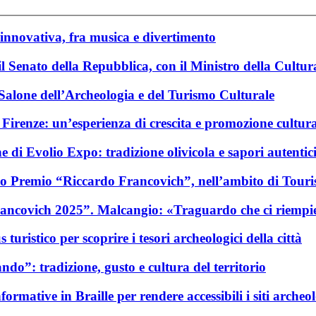
nnovativa, fra musica e divertimento
l Senato della Repubblica, con il Ministro della Cultur
Salone dell’Archeologia e del Turismo Culturale
irenze: un’esperienza di crescita e promozione cultura
 di Evolio Expo: tradizione olivicola e sapori autentici
ioso Premio “Riccardo Francovich”, nell’ambito di Tou
rancovich 2025”. Malcangio: «Traguardo che ci riempi
uristico per scoprire i tesori archeologici della città
do”: tradizione, gusto e cultura del territorio
mative in Braille per rendere accessibili i siti archeolo