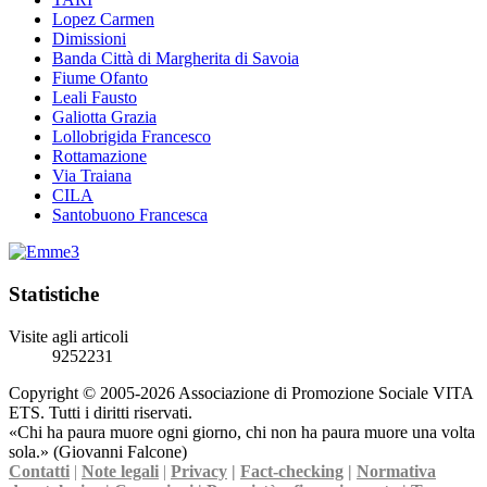
Lopez Carmen
Dimissioni
Banda Città di Margherita di Savoia
Fiume Ofanto
Leali Fausto
Galiotta Grazia
Lollobrigida Francesco
Rottamazione
Via Traiana
CILA
Santobuono Francesca
Statistiche
Visite agli articoli
9252231
Copyright © 2005-2026 Associazione di Promozione Sociale VITA
ETS. Tutti i diritti riservati.
«Chi ha paura muore ogni giorno, chi non ha paura muore una volta
sola.» (Giovanni Falcone)
Contatti
|
Note legali
|
Privacy
|
Fact-checking
|
Normativa