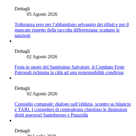
Dettagli
05 Agosto 2026
Tolleranza zero per l’abbandono selvaggio dei rifiuti e per il
mancato rispetto della raccolta differenziata: scattano le
sanzioni
Dettagli
02 Agosto 2026
Festa in onore del Santissimo Salvatore, il Comitato Feste
Patronali richiama la città ad una responsabilità condivisa
Dettagli
02 Agosto 2026
Consiglio comunale: dialogo sull’edilizia, scontro su bilancio
e TARI. I consiglieri di centrodestra chiedono le dimissioni
degli assessori Santobuono e Piazzolla
Dettagli