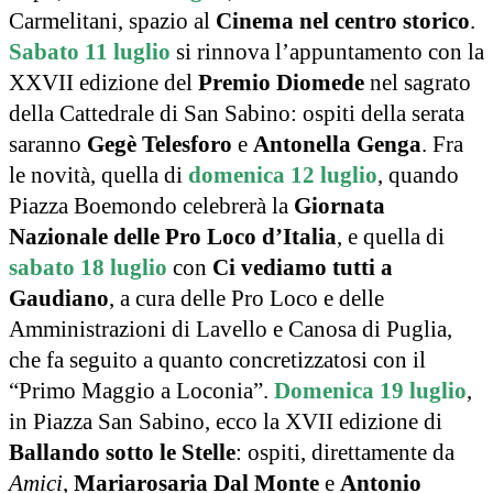
Carmelitani, spazio al
Cinema nel centro storico
.
Sabato 11 luglio
si rinnova l’appuntamento con la
XXVII edizione del
Premio Diomede
nel sagrato
della Cattedrale di San Sabino: ospiti della serata
saranno
Gegè Telesforo
e
Antonella Genga
. Fra
le novità, quella di
domenica 12 luglio
, quando
Piazza Boemondo celebrerà la
Giornata
Nazionale delle Pro Loco d’Italia
, e quella di
sabato 18 luglio
con
Ci vediamo tutti a
Gaudiano
, a cura delle Pro Loco e delle
Amministrazioni di Lavello e Canosa di Puglia,
che fa seguito a quanto concretizzatosi con il
“Primo Maggio a Loconia”.
Domenica 19 luglio
,
in Piazza San Sabino, ecco la XVII edizione di
Ballando sotto le Stelle
: ospiti, direttamente da
Amici
,
Mariarosaria Dal Monte
e
Antonio