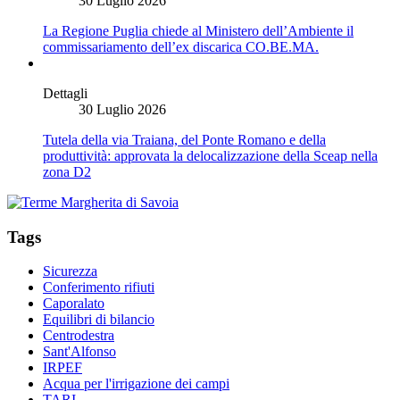
30 Luglio 2026
La Regione Puglia chiede al Ministero dell’Ambiente il
commissariamento dell’ex discarica CO.BE.MA.
Dettagli
30 Luglio 2026
Tutela della via Traiana, del Ponte Romano e della
produttività: approvata la delocalizzazione della Sceap nella
zona D2
Tags
Sicurezza
Conferimento rifiuti
Caporalato
Equilibri di bilancio
Centrodestra
Sant'Alfonso
IRPEF
Acqua per l'irrigazione dei campi
TARI