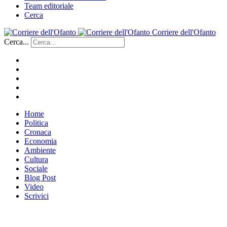
Team editoriale
Cerca
Corriere dell'Ofanto
Cerca...
Home
Politica
Cronaca
Economia
Ambiente
Cultura
Sociale
Blog Post
Video
Scrivici
___________