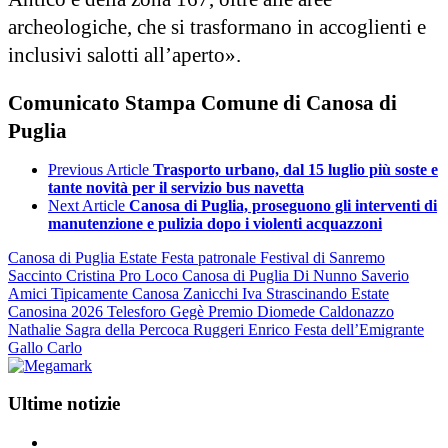
archeologiche, che si trasformano in accoglienti e
inclusivi salotti all’aperto».
Comunicato Stampa Comune di Canosa di
Puglia
Previous Article
Trasporto urbano, dal 15 luglio più soste e
tante novità per il servizio bus navetta
Next Article
Canosa di Puglia, proseguono gli interventi di
manutenzione e pulizia dopo i violenti acquazzoni
Canosa di Puglia
Estate
Festa patronale
Festival di Sanremo
Saccinto Cristina
Pro Loco Canosa di Puglia
Di Nunno Saverio
Amici
Tipicamente Canosa
Zanicchi Iva
Strascinando
Estate
Canosina 2026
Telesforo Gegè
Premio Diomede
Caldonazzo
Nathalie
Sagra della Percoca
Ruggeri Enrico
Festa dell’Emigrante
Gallo Carlo
Ultime notizie