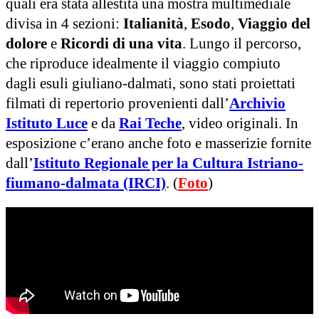
quali era stata allestita una mostra multimediale
divisa in 4 sezioni:
Italianità
,
Esodo
,
Viaggio del
dolore
e
Ricordi di una vita
. Lungo il percorso,
che riproduce idealmente il viaggio compiuto
dagli esuli giuliano-dalmati, sono stati proiettati
filmati di repertorio provenienti dall’
Archivio
Istituto Luce
e da
Rai Teche
, video originali. In
esposizione c’erano anche foto e masserizie fornite
dall’
Istituto Regionale per la Cultura Istriano-
fiumano-dalmata (IRCI)
. (
Foto
)