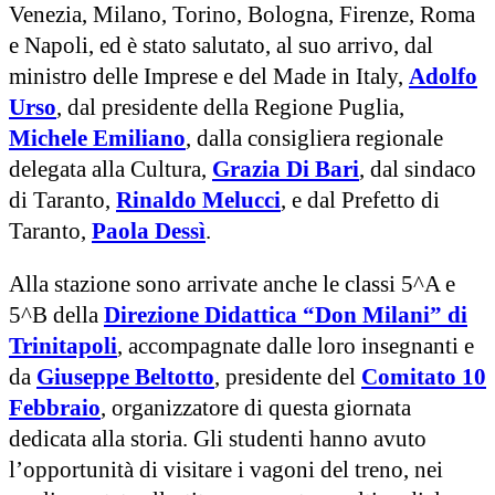
Venezia, Milano, Torino, Bologna, Firenze, Roma
e Napoli, ed è stato salutato, al suo arrivo, dal
ministro delle Imprese e del Made in Italy,
Adolfo
Urso
, dal presidente della Regione Puglia,
Michele Emiliano
, dalla consigliera regionale
delegata alla Cultura,
Grazia Di Bari
, dal sindaco
di Taranto,
Rinaldo Melucci
, e dal Prefetto di
Taranto,
Paola Dessì
.
Alla stazione sono arrivate anche le classi 5^A e
5^B della
Direzione Didattica “Don Milani” di
Trinitapoli
, accompagnate dalle loro insegnanti e
da
Giuseppe Beltotto
, presidente del
Comitato 10
Febbraio
, organizzatore di questa giornata
dedicata alla storia. Gli studenti hanno avuto
l’opportunità di visitare i vagoni del treno, nei