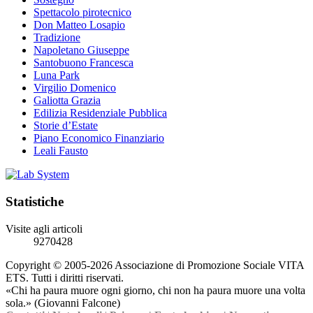
Spettacolo pirotecnico
Don Matteo Losapio
Tradizione
Napoletano Giuseppe
Santobuono Francesca
Luna Park
Virgilio Domenico
Galiotta Grazia
Edilizia Residenziale Pubblica
Storie d’Estate
Piano Economico Finanziario
Leali Fausto
Statistiche
Visite agli articoli
9270428
Copyright © 2005-2026 Associazione di Promozione Sociale VITA
ETS. Tutti i diritti riservati.
«Chi ha paura muore ogni giorno, chi non ha paura muore una volta
sola.» (Giovanni Falcone)