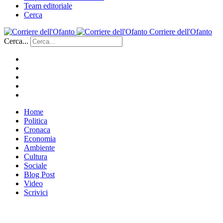
Team editoriale
Cerca
Corriere dell'Ofanto
Cerca...
Home
Politica
Cronaca
Economia
Ambiente
Cultura
Sociale
Blog Post
Video
Scrivici
___________