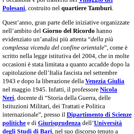
Polesani
, costruito nel
quartiere Tamburi
.
Quest’anno, gran parte delle iniziative organizzate
nell’ambito del
Giorno del Ricordo
hanno
evidenziato un’analisi più attenta “
della più
complessa vicenda del confine orientale
”, come è
scritto nella legge istitutiva del 2004, che in molte
occasioni è stata limitata a quanto accadde dopo la
capitolazione dell’Italia fascista nel settembre
1943 e dopo la liberazione della
Venezia Giulia
nel maggio 1945. Infatti, il professore
Nicola
Neri
, docente di “Storia della Guerra, delle
Istituzioni Militari, dei Trattati e Politica
internazionale”, presso il
Dipartimento di Scienze
politiche
e di
Giurisprudenza
dell’
Università
degli Studi di Bari
, nel suo discorso tenuto a