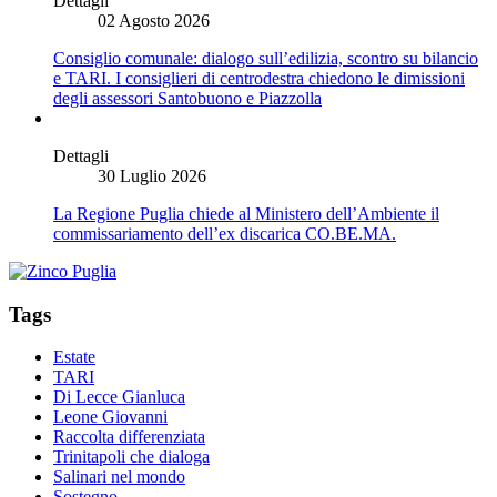
Dettagli
02 Agosto 2026
Consiglio comunale: dialogo sull’edilizia, scontro su bilancio
e TARI. I consiglieri di centrodestra chiedono le dimissioni
degli assessori Santobuono e Piazzolla
Dettagli
30 Luglio 2026
La Regione Puglia chiede al Ministero dell’Ambiente il
commissariamento dell’ex discarica CO.BE.MA.
Tags
Estate
TARI
Di Lecce Gianluca
Leone Giovanni
Raccolta differenziata
Trinitapoli che dialoga
Salinari nel mondo
Sostegno