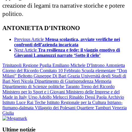
creazione di legami tra narrative storiche e potere
politico.
ANTONIETTA D’INTRONO
Previous Article
Mensa scolastica, avviate verifiche nei
confronti dell’azienda incaricata
Next Article
Tra resilienza e fede: il viaggio emotivo di
Giovanni Lamanuzzi narrato ‘Sotto il cielo’
Trinitapoli
Regione Puglia
Emiliano Michele
D'Introno Antonietta
Giorno del Ricordo
Comitato 10 Febbraio
Scuola elementare “Don
Milani”
Beltotto Giuseppe
Di Bari Grazia
Università degli Studi di
Bari
Neri Nicola
Dipartimento di Giurisprudenza
Memoria
Dipartimento di Scienze politiche
Taranto
Treno del Ricordo
Ministero per lo Sport e i Giovani
Ministero delle Imprese e del
Made in Italy
Urso Adolfo
Melucci Rinaldo
Dessì Paola
Archivio
Istituto Luce
Rai Teche
Istituto Regionale per la Cultura Istriano-
fiumano-dalmata
Villaggio dei Polesani
Quartiere Tamburi
Venezia
Giulia
Ultime notizie