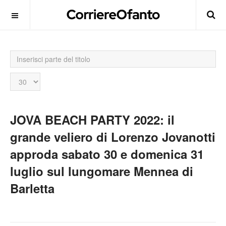
Inserisci
parte
del
Visualizza
titolo
n.
JOVA BEACH PARTY 2022: il
grande veliero di Lorenzo Jovanotti
approda sabato 30 e domenica 31
luglio sul lungomare Mennea di
Barletta