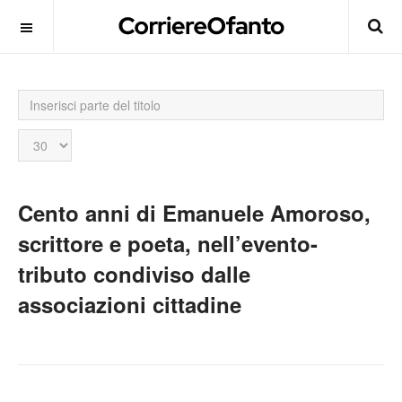
Inserisci
parte
del
Visualizza
titolo
n.
Cento anni di Emanuele Amoroso,
scrittore e poeta, nell’evento-
tributo condiviso dalle
associazioni cittadine