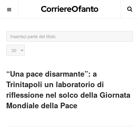
Inserisci
parte
del
Visualizza
titolo
n.
“Una pace disarmante”: a
Trinitapoli un laboratorio di
riflessione nel solco della Giornata
Mondiale della Pace