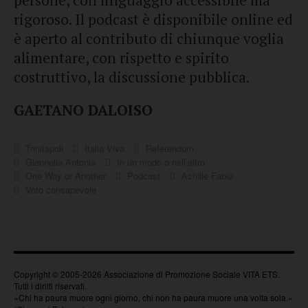
persone, con linguaggio accessibile ma
rigoroso. Il podcast è disponibile online ed
è aperto al contributo di chiunque voglia
alimentare, con rispetto e spirito
costruttivo, la discussione pubblica.
GAETANO DALOISO
Trinitapoli
Italia Viva
Referendum
Giannella Antonia
In un modo o nell’altro
One Way or Another
Podcast
Achille Fabio
Voto consapevole
Copyright © 2005-2026 Associazione di Promozione Sociale VITA ETS.
Tutti i diritti riservati.
«Chi ha paura muore ogni giorno, chi non ha paura muore una volta sola.»