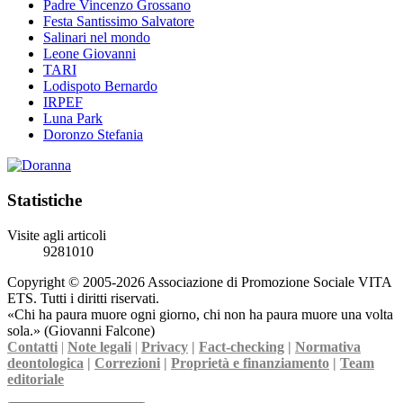
Padre Vincenzo Grossano
Festa Santissimo Salvatore
Salinari nel mondo
Leone Giovanni
TARI
Lodispoto Bernardo
IRPEF
Luna Park
Doronzo Stefania
Statistiche
Visite agli articoli
9281010
Copyright © 2005-2026 Associazione di Promozione Sociale VITA
ETS. Tutti i diritti riservati.
«Chi ha paura muore ogni giorno, chi non ha paura muore una volta
sola.» (Giovanni Falcone)
Contatti
|
Note legali
|
Privacy
|
Fact-checking
|
Normativa
deontologica
|
Correzioni
|
Proprietà e finanziamento
|
Team
editoriale