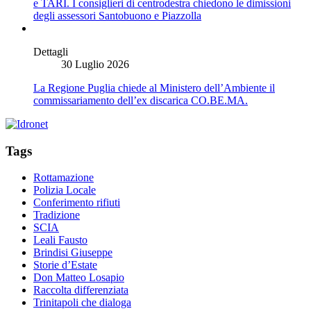
e TARI. I consiglieri di centrodestra chiedono le dimissioni
degli assessori Santobuono e Piazzolla
Dettagli
30 Luglio 2026
La Regione Puglia chiede al Ministero dell’Ambiente il
commissariamento dell’ex discarica CO.BE.MA.
Tags
Rottamazione
Polizia Locale
Conferimento rifiuti
Tradizione
SCIA
Leali Fausto
Brindisi Giuseppe
Storie d’Estate
Don Matteo Losapio
Raccolta differenziata
Trinitapoli che dialoga