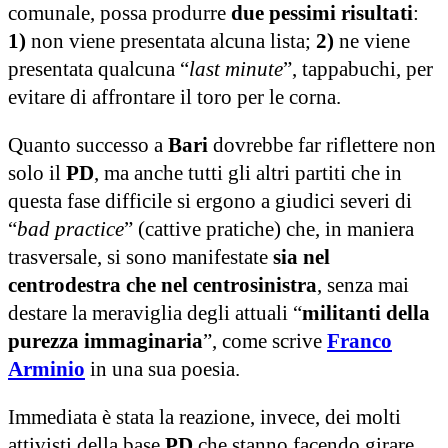
comunale, possa produrre
due pessimi risultati
:
1)
non viene presentata alcuna lista;
2)
ne viene
presentata qualcuna “
last minute
”, tappabuchi, per
evitare di affrontare il toro per le corna.
Quanto successo a
Bari
dovrebbe far riflettere non
solo il
PD
, ma anche tutti gli altri partiti che in
questa fase difficile si ergono a giudici severi di
“
bad practice
” (cattive pratiche) che, in maniera
trasversale, si sono manifestate
sia nel
centrodestra che nel centrosinistra
, senza mai
destare la meraviglia degli attuali “
militanti della
purezza immaginaria
”, come scrive
Franco
Arminio
in una sua poesia.
Immediata è stata la reazione, invece, dei molti
attivisti della base
PD
che stanno facendo girare