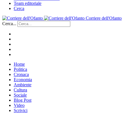
Team editoriale
Cerca
Corriere dell'Ofanto
Cerca...
Home
Politica
Cronaca
Economia
Ambiente
Cultura
Sociale
Blog Post
Video
Scrivici
___________