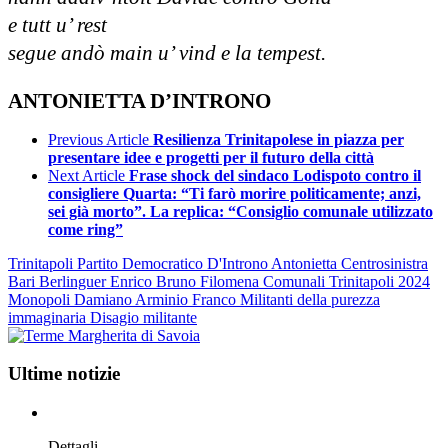
e tutt u’ rest
segue andò main u’ vind e la tempest.
ANTONIETTA D’INTRONO
Previous Article
Resilienza Trinitapolese in piazza per
presentare idee e progetti per il futuro della città
Next Article
Frase shock del sindaco Lodispoto contro il
consigliere Quarta: “Ti farò morire politicamente; anzi,
sei già morto”. La replica: “Consiglio comunale utilizzato
come ring”
Trinitapoli
Partito Democratico
D'Introno Antonietta
Centrosinistra
Bari
Berlinguer Enrico
Bruno Filomena
Comunali Trinitapoli 2024
Monopoli Damiano
Arminio Franco
Militanti della purezza
immaginaria
Disagio militante
Ultime notizie
Dettagli