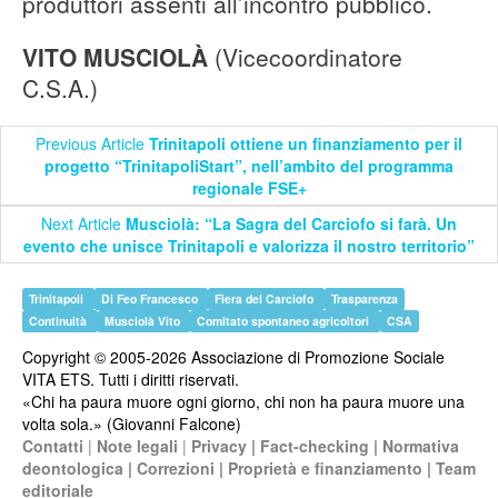
produttori assenti all’incontro pubblico.
VITO MUSCIOLÀ
(Vicecoordinatore
C.S.A.)
Previous Article
Trinitapoli ottiene un finanziamento per il
progetto “TrinitapoliStart”, nell’ambito del programma
regionale FSE+
Next Article
Musciolà: “La Sagra del Carciofo si farà. Un
evento che unisce Trinitapoli e valorizza il nostro territorio”
Trinitapoli
Di Feo Francesco
Fiera del Carciofo
Trasparenza
Continuità
Musciolà Vito
Comitato spontaneo agricoltori
CSA
Copyright © 2005-2026 Associazione di Promozione Sociale
VITA ETS. Tutti i diritti riservati.
«Chi ha paura muore ogni giorno, chi non ha paura muore una
volta sola.» (Giovanni Falcone)
Contatti
|
Note legali
|
Privacy
|
Fact-checking
|
Normativa
deontologica
|
Correzioni
|
Proprietà e finanziamento
|
Team
editoriale