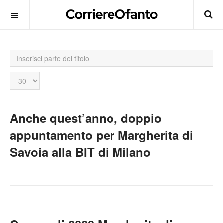
Inserisci
parte
del
Visualizza
titolo
n.
Anche quest’anno, doppio
appuntamento per Margherita di
Savoia alla BIT di Milano