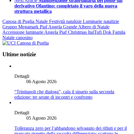
Next Article
Manutenzione straordinaria del ponte sul
derivativo Ofantino: completato il varo della nuova
struttura metallica
Canosa di Puglia
Natale
Festività natalizie
Luminarie natalizie
Gruppo Megamark
Piaf Angela
Grande Albero di Natale
Accensione luminarie
Angela Piaf Christmas
ItalTufi
Dok
Famila
Natale canosino
Ultime notizie
Dettagli
06 Agosto 2026
“Trinitapoli che dialoga”, cala il sipario sulla seconda
edizione: tre serate di incontri e confronto
Dettagli
05 Agosto 2026
Tolleranza zero per l’abbandono selvaggio dei rifiuti e per il
mancato rispetto della raccolta differenziata: scattano le