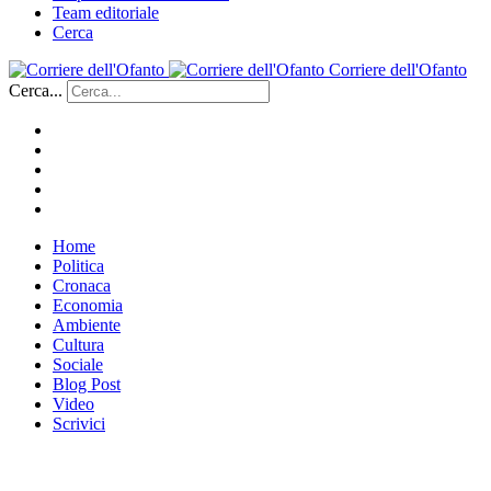
Team editoriale
Cerca
Corriere dell'Ofanto
Cerca...
Home
Politica
Cronaca
Economia
Ambiente
Cultura
Sociale
Blog Post
Video
Scrivici
___________