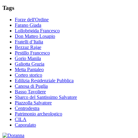
Tags
Forze dell'Ordine
Farano Giada
Lollobrigida Francesco
Don Matteo Losapio
Fratelli d’Italia
Bezzaz Rajae
Pestillo Francesco
Gorio Manila
Galiotta Grazia
Metta Pantaleo
Corteo storico
Edilizia Residenziale Pubblica
Canosa di Puglia
Basso Tavoliere
Sbarco del Santissimo Salvatore
Piazzolla Salvatore
Centrodestra
Patrimonio archeologico
CILA
Caporalato