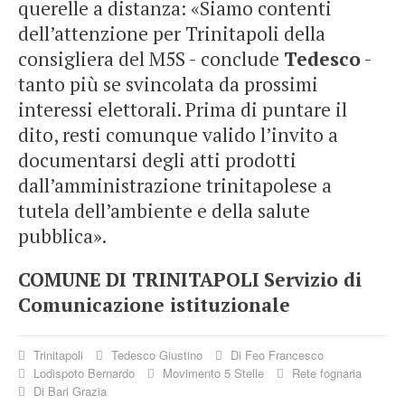
querelle a distanza: «Siamo contenti
dell’attenzione per Trinitapoli della
consigliera del M5S - conclude
Tedesco
-
tanto più se svincolata da prossimi
interessi elettorali. Prima di puntare il
dito, resti comunque valido l’invito a
documentarsi degli atti prodotti
dall’amministrazione trinitapolese a
tutela dell’ambiente e della salute
pubblica».
COMUNE DI TRINITAPOLI
Servizio di
Comunicazione istituzionale
Trinitapoli
Tedesco Giustino
Di Feo Francesco
Lodispoto Bernardo
Movimento 5 Stelle
Rete fognaria
Di Bari Grazia